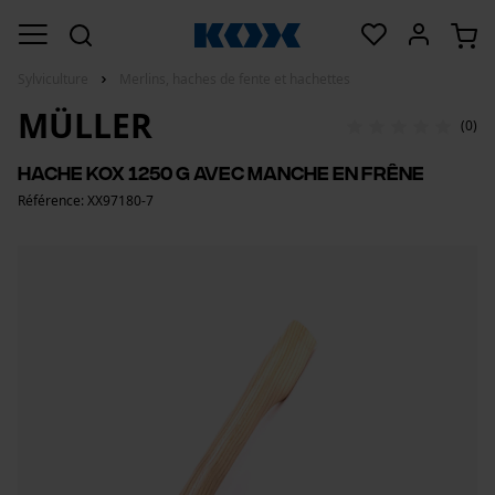
Sylviculture
Merlins, haches de fente et hachettes
MÜLLER
(0)
Hache KOX 1250 g avec manche en frêne
Référence: XX97180-7