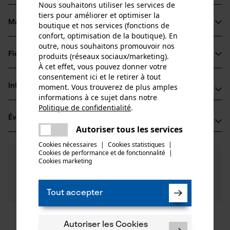
Nous souhaitons utiliser les services de
tiers pour améliorer et optimiser la
Matériau & entretien
boutique et nos services (fonctions de
Détails du produit
confort, optimisation de la boutique). En
outre, nous souhaitons promouvoir nos
Type dactivité
Fiches techniques
produits (réseaux sociaux/marketing).
Matériau
Entretien
À cet effet, vous pouvez donner votre
Fiche de données de sécurité du produit (PDF)
consentement ici et le retirer à tout
Matériau principal
moment. Vous trouverez de plus amples
Informations fabricant
Bois
informations à ce sujet dans notre
Groupe dâge
Politique de confidentialité
.
Leonhard Müller + Söhne GmbH
adulte
partager
Évaluations
(0)
Zellach 4
Une erreur s'est produite. Veuillez
Autoriser tous les services
Matériau du manche
9413 St. Gertraud, Autriche
partager
essayer encore.
Bois
Cookies nécessaires
|
Cookies statistiques
|
E-mail: office@mueller-hammerwerk.at
Nombre de pièces
Cookies de performance et de fonctionnalité
mail
|
0
Des questions ?
(0)
1 pcs
Site web: -
Recommander ce produit
Cookies marketing
Nos experts sont à votre disposition !
Tél.: + 43 4352 71 13 1
Poser une
Composition du matériau
Filtrer par nombre détoiles
question
Frêne
Tout accepter
Poids de larticle
Si vous avez des questions ou des problèmes avec le
750.0 g
produit ou si vous constatez des défauts, n'hésitez
pas à nous contacter par téléphone au 078 15 82 22 ou
1
2
3
4
5
Autoriser les Cookies
Revêtement de surface