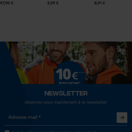
Type de tige
97,90 €
3,99 €
8,91 €
Forme droite
Cookies statistiques
Lubrification automatique de la chaîne
Non
Fonction de hachage
Econda Analytics
Non
Mouseflow Web Analytics Tool
Fact-Finder Tracking
Inverseur de phase
Non
Newsletter
Cookies de performance et de
Abonnez-vous maintenant à la newsletter
fonctionnalité
Coupe en biais
Non