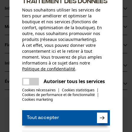
traitement des données
Informations sur le produit
Nous souhaitons utiliser les services de
tiers pour améliorer et optimiser la
boutique et nos services (fonctions de
confort, optimisation de la boutique). En
Matériau & entretien
Détails du produit
outre, nous souhaitons promouvoir nos
produits (réseaux sociaux/marketing).
Type dactivité
À cet effet, vous pouvez donner votre
Fiches techniques
Matériau
Conserver, Transporter
consentement ici et le retirer à tout
moment. Vous trouverez de plus amples
Fiche de données de sécurité du produit (PDF)
Matériau principal
informations à ce sujet dans notre
Informations fabricant
Cuir
Politique de confidentialité
.
Groupe dâge
partager
Leonhard Müller + Söhne GmbH
adulte
Une erreur s'est produite. Veuillez
Autoriser tous les services
Évaluations
(0)
Zellach 4
partager
essayer encore.
Composition du matériau
Cookies nécessaires
|
Cookies statistiques
|
9413 St. Gertraud, Autriche
Cookies de performance et de fonctionnalité
mail
|
Cuir
E-mail: office@mueller-hammerwerk.at
Nombre de pièces
Cookies marketing
0
Des questions ?
(0)
1 pcs
Site web: -
Recommander ce produit
Nos experts sont à votre disposition !
Tél.: + 43 4352 71 13 1
Poser une
Tout accepter
Filtrer par nombre détoiles
question
Poids de larticle
Si vous avez des questions ou des problèmes avec le
20.0 g