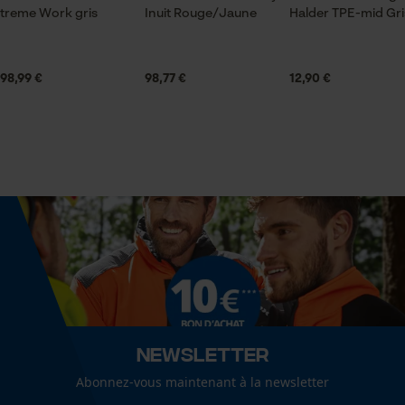
pour traitement des données
Spécifications techniques
treme Work gris
Inuit Rouge/Jaune
Halder TPE-mid Gri
Econda Tag Manager
Lubrification automatique de la chaîne
Non
98,99 €
98,77 €
12,90 €
Cookies statistiques
Fonction de hachage
Non
Econda Analytics
Inverseur de phase
Non
Mouseflow Web Analytics Tool
Fact-Finder Tracking
Coupe en biais
Non
Cookies de performance et de
Newsletter
fonctionnalité
Tension de chaîne sans outil
Abonnez-vous maintenant à la newsletter
Non