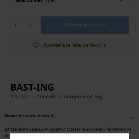
Sélectionnez Titre
Ajouter au panier
Ajouter à la liste de favoris
BAST-ING
Vers la boutique de la marque BaSt-Ing
Description du produit
L’arbre de meulage BaSt-Ing est un accessoire adapté pour la conversion
des affûteuses destinées au traitement des chaînes Picco 1/4 pouce. Il