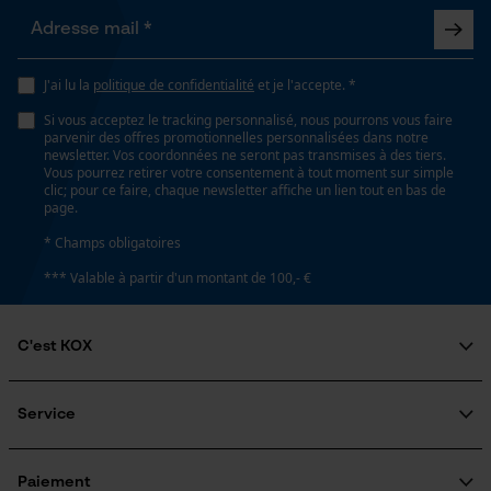
Loop54 Personalization
Remplacement de chaîne sans outil
J'ai lu la
politique de confidentialité
et je l'accepte. *
Page d'accueil personnalisée
Non
Si vous acceptez le tracking personnalisé, nous pourrons vous faire
Panier sauvegardé
parvenir des offres promotionnelles personnalisées dans notre
newsletter. Vos coordonnées ne seront pas transmises à des tiers.
Salutation personnelle
Vous pourrez retirer votre consentement à tout moment sur simple
Énergie & performance
Géo-IP et détection des
clic; pour ce faire, chaque newsletter affiche un lien tout en bas de
utilisateurs
page.
Indicateur de capacité de la batterie
Vidéos YouTube
* Champs obligatoires
Non
Google Maps
*** Valable à partir d'un montant de 100,- €
Prise de contact par chat
Batterie incluse
C'est KOX
Batterie/piles non incluses
Qui sommes-nous?
Cookies marketing
Engagement social
Service
Fonction powerbank
Guide pratique
Non
Questions fréquemment posées
KOX Harvester
KOX Catalogue
Inscription à la newsletter
Paiement