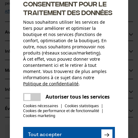
Consentement pour le
permet un réaffûtage précis des dents de coupe et facilite l’entretien ...
traitement des données
Afficher plus
Nous souhaitons utiliser les services de
tiers pour améliorer et optimiser la
Avantages du produit
boutique et nos services (fonctions de
confort, optimisation de la boutique). En
outre, nous souhaitons promouvoir nos
Construction robuste pour un affûtage régulier
Informations sur le produit
produits (réseaux sociaux/marketing).
Favorise un résultat d’affûtage uniforme
À cet effet, vous pouvez donner votre
Permet une réutilisation économique des chaînes usées
consentement ici et le retirer à tout
moment. Vous trouverez de plus amples
Matériau & entretien
Détails du produit
informations à ce sujet dans notre
Politique de confidentialité
.
partager
Type dactivité
Informations fabricant
Une erreur s'est produite. Veuillez
Matériau
Entretien
Autoriser tous les services
partager
essayer encore.
BaSt-Ing GmbH
Cookies nécessaires
|
Cookies statistiques
|
Matériau principal
Évaluations
(0)
Fleck 34
Cookies de performance et de fonctionnalité
mail
|
Acier inoxydable
Cookies marketing
Groupe dâge
83661 Lenggries, Allemagne
adulte
E-mail: info@bast-ing.de
0
Des questions ?
(0)
Site web: -
Recommander ce produit
Tout accepter
Composition du matériau