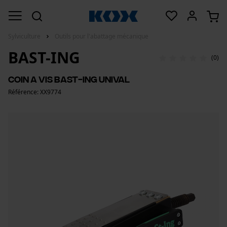
Sylviculture
Outils pour l'abattage mécanique
BAST-ING
(0)
Coin a vis BaSt-Ing UniVal
Référence: XX9774