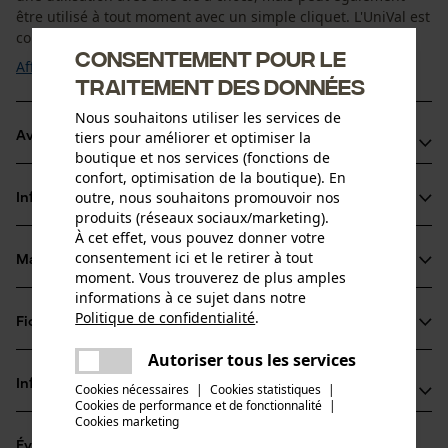
être utilisé à tout moment avec un simple cliquet. L'UniVal est
construite ...
Consentement pour le
Afficher plus
traitement des données
Nous souhaitons utiliser les services de
tiers pour améliorer et optimiser la
Avantages du produit
boutique et nos services (fonctions de
confort, optimisation de la boutique). En
Le grand angle de calage du coin de broche de 14° est
outre, nous souhaitons promouvoir nos
Informations sur le produit
parfait pour une récolte de bois efficace
produits (réseaux sociaux/marketing).
Améliorer la sécurité au travail - en combinaison avec
À cet effet, vous pouvez donner votre
consentement ici et le retirer à tout
ValLink
Matériau & entretien
Détails du produit
moment. Vous trouverez de plus amples
informations à ce sujet dans notre
Type dactivité
Politique de confidentialité
.
Fiches techniques
partager
Entretien du produit
Travaux de calage, Abattage
Une erreur s'est produite. Veuillez
Autoriser tous les services
Mode d'emploi (PDF)
partager
essayer encore.
Recommandations dentretien
Informations fabricant
Cookies nécessaires
|
Cookies statistiques
|
Remplacer si nécessaire.
Cookies de performance et de fonctionnalité
mail
|
Groupe dâge
Cookies marketing
BaSt-Ing GmbH
adulte
Évaluations
(0)