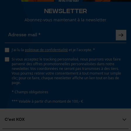
Newsletter
Pas du filetage
Abonnez-vous maintenant à la newsletter
5 mm
Loop54 Personalization
Page d'accueil personnalisée
Fonction de hachage
Panier sauvegardé
Non
J'ai lu la
politique de confidentialité
et je l'accepte. *
Salutation personnelle
Si vous acceptez le tracking personnalisé, nous pourrons vous faire
Géo-IP et détection des
parvenir des offres promotionnelles personnalisées dans notre
utilisateurs
newsletter. Vos coordonnées ne seront pas transmises à des tiers.
Longueur de course
Vous pourrez retirer votre consentement à tout moment sur simple
55 mm
Vidéos YouTube
clic; pour ce faire, chaque newsletter affiche un lien tout en bas de
page.
Google Maps
* Champs obligatoires
Prise de contact par chat
Inverseur de phase
*** Valable à partir d'un montant de 100,- €
Non
Cookies marketing
C'est KOX
Coupe en biais
Non