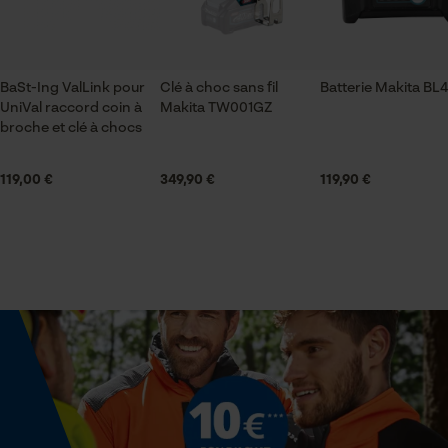
ID de session
Contenu de la livraison
Sauvegarder les préférences
1 x coin d'abattage
pour traitement des données
Econda Tag Manager
BaSt-Ing ValLink pour
Clé à choc sans fil
Batterie Makita BL
UniVal raccord coin à
Makita TW001GZ
Volume
broche et clé à chocs
25000 cm³
Cookies statistiques
119,00 €
349,90 €
119,90 €
Dimensions et taille
Angle de la cale
Econda Analytics
14 deg
Mouseflow Web Analytics Tool
Fact-Finder Tracking
Spécifications techniques
Lubrification automatique de la chaîne
Cookies de performance et de
Non
fonctionnalité