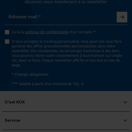
Abonnez-vous maintenant à la newsletter
Inverseur de phase
Loop54 Personalization
Non
Page d'accueil personnalisée
J'ai lu la
politique de confidentialité
et je l'accepte. *
Panier sauvegardé
Si vous acceptez le tracking personnalisé, nous pourrons vous faire
Coupe en biais
parvenir des offres promotionnelles personnalisées dans notre
Salutation personnelle
Non
newsletter. Vos coordonnées ne seront pas transmises à des tiers.
Géo-IP et détection des
Vous pourrez retirer votre consentement à tout moment sur simple
utilisateurs
clic; pour ce faire, chaque newsletter affiche un lien tout en bas de
page.
Vidéos YouTube
Tension de chaîne sans outil
* Champs obligatoires
Non
Google Maps
*** Valable à partir d'un montant de 100,- €
Prise de contact par chat
Remplacement de chaîne sans outil
C'est KOX
Non
Cookies marketing
Qui sommes-nous?
Engagement social
Service
Guide pratique
Énergie & performance