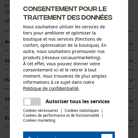
précise de la force, tandis que le profil hexagonal de sortie
Consentement pour le
garantit une ...
traitement des données
Afficher plus
Nous souhaitons utiliser les services de
tiers pour améliorer et optimiser la
boutique et nos services (fonctions de
Avantages du produit
confort, optimisation de la boutique). En
outre, nous souhaitons promouvoir nos
Douille à chocs de 10 mm, convient aussi bien à l’utilisation
produits (réseaux sociaux/marketing).
Informations sur le produit
À cet effet, vous pouvez donner votre
de visseuses manuelles que de clés à chocs
consentement ici et le retirer à tout
Transmission précise de la force avec un carré intérieur de
moment. Vous trouverez de plus amples
12, 5 mm de taille de profil d’entraînement
Fiches techniques
informations à ce sujet dans notre
Détails du produit
Douille à chocs compatible pour Bast-Ing MiniFix et ValFix
Politique de confidentialité
.
partager
Fiche de données de sécurité du produit (PDF)
Groupe dâge
Une erreur s'est produite. Veuillez
Informations fabricant
Autoriser tous les services
partager
adulte
essayer encore.
Cookies nécessaires
|
Cookies statistiques
|
BaSt-Ing GmbH
Cookies de performance et de fonctionnalité
mail
|
Évaluations
(0)
Fleck 34
Cookies marketing
Nombre de pièces
83661 Lenggries, Allemagne
1 pcs
E-mail: info@bast-ing.de