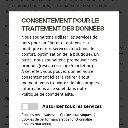
crème pour chaussures, la formation de fissures et le
dessèchement du cuir sont évités. L'entretien régulier avec la
crème permet de ...
Consentement pour le
Afficher plus
traitement des données
Nous souhaitons utiliser les services de
tiers pour améliorer et optimiser la
Avantages du produit
boutique et nos services (fonctions de
confort, optimisation de la boutique). En
Protection contre la saleté et l'humidité grâce à
outre, nous souhaitons promouvoir nos
Informations sur le produit
produits (réseaux sociaux/marketing).
l’imperméabilisation
À cet effet, vous pouvez donner votre
La respirance du cuir et de la membrane (par ex. Gore-Tex)
consentement ici et le retirer à tout
restent intactes
Matériau & entretien
moment. Vous trouverez de plus amples
Détails du produit
informations à ce sujet dans notre
L’imperméabilisant / produit d'entretien pour cuir de
Politique de confidentialité
.
couleur noire protège le cuir neuf et ravive le vieux
Type dactivité
partager
Fiches techniques
Matériau
Imprégner, Entretenir, Protéger
Une erreur s'est produite. Veuillez
Autoriser tous les services
partager
Fiche de données de sécurité du produit (PDF)
essayer encore.
Cookies nécessaires
|
Cookies statistiques
|
Matériau principal
Informations fabricant
Cookies de performance et de fonctionnalité
mail
|
Cire
Groupe dâge
Cookies marketing
Fiches techniques de sécurité (PDF)