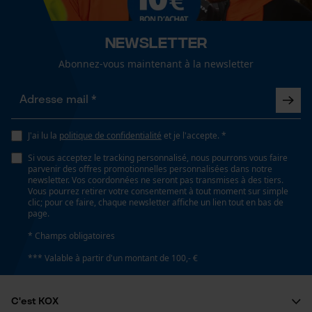
Capacité de remplissage
fonctionnalité
125 ml
Newsletter
Abonnez-vous maintenant à la newsletter
Fonction de hachage
Loop54 Personalization
Non
Page d'accueil personnalisée
Panier sauvegardé
Inverseur de phase
J'ai lu la
politique de confidentialité
et je l'accepte. *
Salutation personnelle
Non
Si vous acceptez le tracking personnalisé, nous pourrons vous faire
Géo-IP et détection des
parvenir des offres promotionnelles personnalisées dans notre
utilisateurs
newsletter. Vos coordonnées ne seront pas transmises à des tiers.
Vous pourrez retirer votre consentement à tout moment sur simple
Vidéos YouTube
Coupe en biais
clic; pour ce faire, chaque newsletter affiche un lien tout en bas de
Non
page.
Google Maps
* Champs obligatoires
Prise de contact par chat
*** Valable à partir d'un montant de 100,- €
Tension de chaîne sans outil
Non
Cookies marketing
C'est KOX