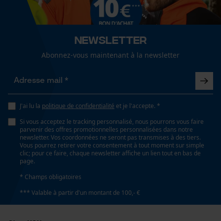
fonctionnalité
Lubrification automatique de la chaîne
Non
Newsletter
Loop54 Personalization
Abonnez-vous maintenant à la newsletter
Valeur disolation
Page d'accueil personnalisée
29 dB
Panier sauvegardé
Salutation personnelle
Propriété
J'ai lu la
politique de confidentialité
et je l'accepte. *
Géo-IP et détection des
Facile, Peu encombrant
utilisateurs
Si vous acceptez le tracking personnalisé, nous pourrons vous faire
parvenir des offres promotionnelles personnalisées dans notre
Vidéos YouTube
newsletter. Vos coordonnées ne seront pas transmises à des tiers.
Vous pourrez retirer votre consentement à tout moment sur simple
Fonction de hachage
Google Maps
clic; pour ce faire, chaque newsletter affiche un lien tout en bas de
Non
page.
Prise de contact par chat
* Champs obligatoires
*** Valable à partir d'un montant de 100,- €
Inverseur de phase
Non
Cookies marketing