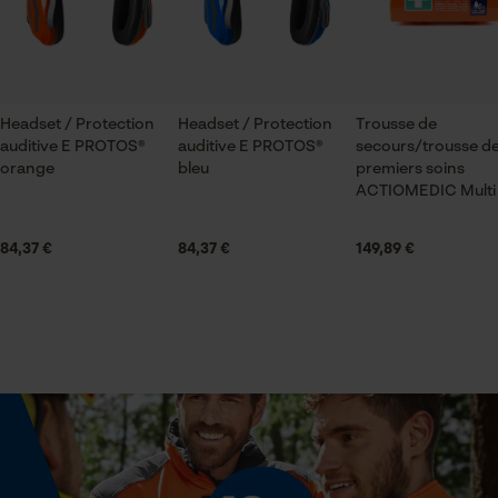
ID de session
Sauvegarder les préférences
Saison
pour traitement des données
Articles pour toute l'année
Econda Tag Manager
Headset / Protection
Headset / Protection
Trousse de
auditive E PROTOS®
auditive E PROTOS®
secours/trousse d
Contenu de la livraison
orange
bleu
premiers soins
1 x protection auditive E PROTOS® vert olive
Cookies statistiques
ACTIOMEDIC Multi
84,37 €
84,37 €
149,89 €
Optique/motif
bicolore
Econda Analytics
Mouseflow Web Analytics Tool
Volume
1029 cm³
Fact-Finder Tracking
Cookies de performance et de
Spécifications techniques