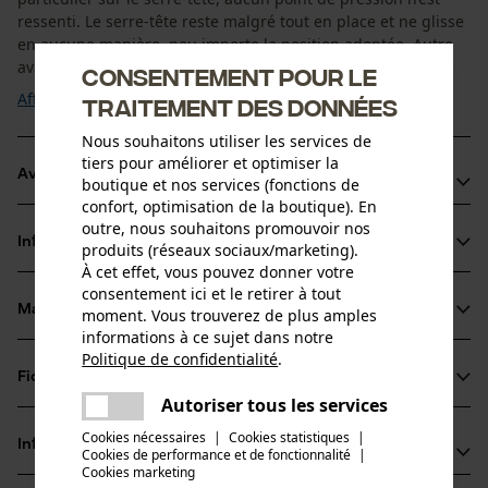
ressenti. Le serre-tête reste malgré tout en place et ne glisse
en aucune manière, peu importe la position adoptée. Autre
avantage, un large choix de ...
Consentement pour le
Afficher plus
traitement des données
Nous souhaitons utiliser les services de
tiers pour améliorer et optimiser la
Avantages du produit
boutique et nos services (fonctions de
confort, optimisation de la boutique). En
Les protections auditives sont rabattables et ne prennent
outre, nous souhaitons promouvoir nos
Informations sur le produit
produits (réseaux sociaux/marketing).
pas de place
À cet effet, vous pouvez donner votre
Pas de parties saillantes
consentement ici et le retirer à tout
Coquilles anti-bruit remplaçables
Matériau & entretien
moment. Vous trouverez de plus amples
Détails du produit
informations à ce sujet dans notre
Politique de confidentialité
.
Type dactivité
partager
Fiches techniques
Matériau
Séjour dans un environnement bruyant, Protéger
Une erreur s'est produite. Veuillez
Autoriser tous les services
partager
Mode d'emploi (PDF)
essayer encore.
Cookies nécessaires
|
Cookies statistiques
|
Détails du rembourrage
Informations fabricant
Cookies de performance et de fonctionnalité
mail
|
serre-tête matelassé, coussinets pour oreilles
Groupe dâge
Cookies marketing