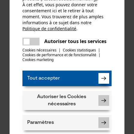
À cet effet, vous pouvez donner votre
consentement ici et le retirer à tout
moment. Vous trouverez de plus amples
informations à ce sujet dans notre
Chaînes de tronçonneuse
Pignon à bague Oregon
Politique de confidentialité
.
partager
KOX micro (demi-ronde)
325'', 7 dents y compris
Une erreur s'est produite. Veuillez
325", 1.6 mm, 74 maillons, lot
bague d'entraînement entre
Autoriser tous les services
partager
essayer encore.
de 3
autres pour Husqvarna
Cookies nécessaires
|
Cookies statistiques
|
Cookies de performance et de fonctionnalité
mail
|
Cookies marketing
48,82 €*
34,90 €*
Tout accepter
Autoriser les Cookies
nécessaires
Paramètres