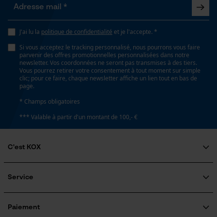
J'ai lu la
politique de confidentialité
et je l'accepte. *
Si vous acceptez le tracking personnalisé, nous pourrons vous faire
parvenir des offres promotionnelles personnalisées dans notre
newsletter. Vos coordonnées ne seront pas transmises à des tiers.
Vous pourrez retirer votre consentement à tout moment sur simple
clic; pour ce faire, chaque newsletter affiche un lien tout en bas de
page.
* Champs obligatoires
*** Valable à partir d'un montant de 100,- €
C'est KOX
Qui sommes-nous?
Engagement social
Service
Guide pratique
Questions fréquemment posées
KOX Harvester
KOX Catalogue
Inscription à la newsletter
Paiement