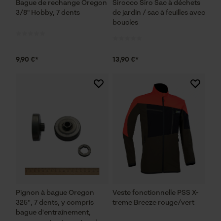
Bague de rechange Oregon
Sirocco Siro Sac à déchets
3/8" Hobby, 7 dents
de jardin / sac à feuilles avec
boucles
Econda Analytics
Mouseflow Web Analytics Tool
Fact-Finder Tracking
9,90 €*
13,90 €*
Cookies de performance et de
fonctionnalité
Loop54 Personalization
Page d'accueil personnalisée
Panier sauvegardé
Pignon à bague Oregon
Veste fonctionnelle PSS X-
325'', 7 dents, y compris
treme Breeze rouge/vert
Salutation personnelle
bague d'entraînement,
Géo-IP et détection des