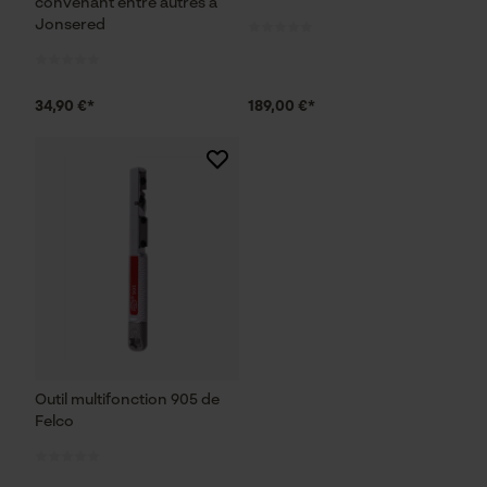
convenant entre autres à
utilisateurs
Jonsered
Vidéos YouTube
Google Maps
34,90 €*
189,00 €*
Prise de contact par chat
Cookies marketing
Google Global Site Tag
Microsoft Advertising Universal
Event Tracking
Survicate
Outil multifonction 905 de
Felco