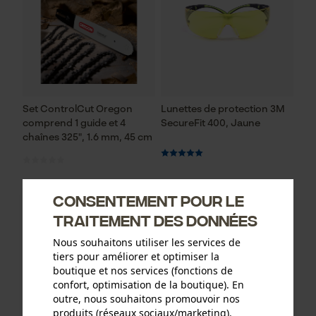
Set ControlCut Oregon
Lunettes de protection 3M
comprend 1 guide et 4
SecureFit 400, Jaune
chaînes 325", 1.6 mm, 45 cm
93,73 €*
12,90 €*
Consentement pour le
traitement des données
Nous souhaitons utiliser les services de
tiers pour améliorer et optimiser la
boutique et nos services (fonctions de
confort, optimisation de la boutique). En
outre, nous souhaitons promouvoir nos
produits (réseaux sociaux/marketing).