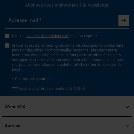
Tension de chaîne sans outil
Abonnez-vous maintenant à la newsletter
Non
Loop54 Personalization
Page d'accueil personnalisée
Remplacement de chaîne sans outil
Panier sauvegardé
Non
J'ai lu la
politique de confidentialité
et je l'accepte. *
Salutation personnelle
Si vous acceptez le tracking personnalisé, nous pourrons vous faire
parvenir des offres promotionnelles personnalisées dans notre
Géo-IP et détection des
newsletter. Vos coordonnées ne seront pas transmises à des tiers.
utilisateurs
Vous pourrez retirer votre consentement à tout moment sur simple
Énergie & performance
clic; pour ce faire, chaque newsletter affiche un lien tout en bas de
Vidéos YouTube
page.
Indicateur de capacité de la batterie
Google Maps
Non
* Champs obligatoires
Prise de contact par chat
*** Valable à partir d'un montant de 100,- €
Batterie incluse
Batterie/piles non incluses
C'est KOX
Cookies marketing
Qui sommes-nous?
Engagement social
Service
Fonction powerbank
Guide pratique