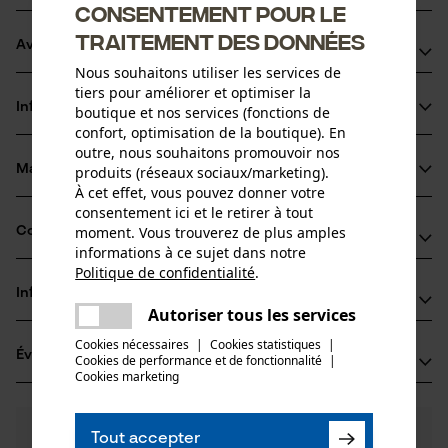
Consentement pour le
traitement des données
Avantages du produit
Nous souhaitons utiliser les services de
S'attache et se détache facilement du microphone
tiers pour améliorer et optimiser la
Informations sur le produit
boutique et nos services (fonctions de
La protection du microphone réduit le bruit du vent
confort, optimisation de la boutique). En
outre, nous souhaitons promouvoir nos
Matériau & entretien
produits (réseaux sociaux/marketing).
Détails du produit
À cet effet, vous pouvez donner votre
consentement ici et le retirer à tout
Groupe dâge
moment. Vous trouverez de plus amples
Compatibilité
Matériau
adulte
informations à ce sujet dans notre
Politique de confidentialité
.
partager
Matériau principal
Informations fabricant
Une erreur s'est produite. Veuillez
Compatible avec
Plastique
Autoriser tous les services
Nombre de pièces
partager
essayer encore.
3M Deutschland GmbH
1 pcs
Cookies nécessaires
|
Cookies statistiques
|
3M PELTOR
Évaluations
(0)
Cookies de performance et de fonctionnalité
mail
|
Carl-Schurz-Str. 1
Cookies marketing
Composition du matériau
41453 Neuss, Allemagne
Ruban adhésif en latex
E-mail: innovation.de@3M.com
Poids de larticle
0
Des questions ?
(0)
70.0 g
Site web: -
Recommander ce produit
Tout accepter