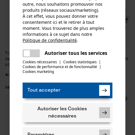
outre, nous souhaitons promouvoir nos
produits (réseaux sociaux/marketing).
À cet effet, vous pouvez donner votre
consentement ici et le retirer à tout
moment. Vous trouverez de plus amples
informations à ce sujet dans notre
Politique de confidentialité
.
partager
Une erreur s'est produite. Veuillez
Autoriser tous les services
Trousse de secours/trousse
Remplissage matériel de
partager
essayer encore.
de premiers soins
pansement ACTIOMEDIC DIN
Cookies nécessaires
|
Cookies statistiques
|
ACTIOMEDIC Multi
13157
Cookies de performance et de fonctionnalité
mail
|
Cookies marketing
149,89 €*
79,90 €*
Tout accepter
Autoriser les Cookies
nécessaires
Paramètres