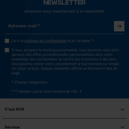
Newsletter
Salutation personnelle
Géo-IP et détection des
Abonnez-vous maintenant à la newsletter
utilisateurs
Vidéos YouTube
Google Maps
J'ai lu la
politique de confidentialité
et je l'accepte. *
Prise de contact par chat
Si vous acceptez le tracking personnalisé, nous pourrons vous faire
parvenir des offres promotionnelles personnalisées dans notre
newsletter. Vos coordonnées ne seront pas transmises à des tiers.
Vous pourrez retirer votre consentement à tout moment sur simple
Cookies marketing
clic; pour ce faire, chaque newsletter affiche un lien tout en bas de
page.
* Champs obligatoires
*** Valable à partir d'un montant de 100,- €
Google Global Site Tag
Microsoft Advertising Universal
Event Tracking
C'est KOX
Survicate
Qui sommes-nous?
Engagement social
Service