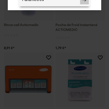
Rince oeil Actiomedic
Poche de froid instantané
Cookies nécessaires
ACTIOMEDIC
8,91 €*
1,79 €*
Vérifier linstallation de cookies
ID de session
Sauvegarder les préférences
pour traitement des données
Econda Tag Manager
Cookies statistiques