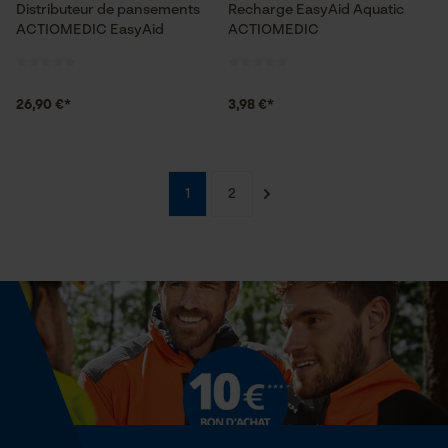
Distributeur de pansements
Recharge EasyAid Aquatic
ACTIOMEDIC EasyAid
ACTIOMEDIC
Econda Analytics
26,90 €*
3,98 €*
Mouseflow Web Analytics Tool
Fact-Finder Tracking
1
2
Cookies de performance et de
fonctionnalité
Loop54 Personalization
Page d'accueil personnalisée
Panier sauvegardé