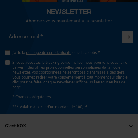
Perméable à l'air, élastique, Hypoallergénique,
agréable
Newsletter
Abonnez-vous maintenant à la newsletter
Loop54 Personalization
Fonction de hachage
Non
Page d'accueil personnalisée
Panier sauvegardé
J'ai lu la
politique de confidentialité
et je l'accepte. *
Inverseur de phase
Salutation personnelle
Si vous acceptez le tracking personnalisé, nous pourrons vous faire
Non
Géo-IP et détection des
parvenir des offres promotionnelles personnalisées dans notre
utilisateurs
newsletter. Vos coordonnées ne seront pas transmises à des tiers.
Vous pourrez retirer votre consentement à tout moment sur simple
Vidéos YouTube
clic; pour ce faire, chaque newsletter affiche un lien tout en bas de
page.
Coupe en biais
Google Maps
Non
* Champs obligatoires
Prise de contact par chat
*** Valable à partir d'un montant de 100,- €
Tension de chaîne sans outil
Non
Cookies marketing
C'est KOX