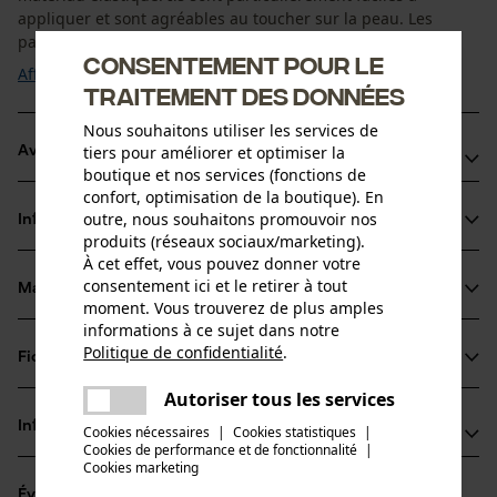
appliquer et sont agréables au toucher sur la peau. Les
pansements sont scellés individuellement, ...
Consentement pour le
Afficher plus
traitement des données
Nous souhaitons utiliser les services de
tiers pour améliorer et optimiser la
Avantages du produit
boutique et nos services (fonctions de
confort, optimisation de la boutique). En
Les pansements sont perméables à l'air ainsi la plaie peut
outre, nous souhaitons promouvoir nos
Informations sur le produit
respirer
produits (réseaux sociaux/marketing).
Hypoallergénique : convient aussi aux peaux sensibles
À cet effet, vous pouvez donner votre
consentement ici et le retirer à tout
Le set de pansements élastiques dans un format pratique
Matériau & entretien
Détails du produit
moment. Vous trouverez de plus amples
se range facilement
informations à ce sujet dans notre
Type dactivité
Politique de confidentialité
.
Fiches techniques
partager
Matériau
Premiers secours
Une erreur s'est produite. Veuillez
Autoriser tous les services
Fiche technique du fabricant (PDF)
partager
essayer encore.
Matériau principal
Informations fabricant
Cookies nécessaires
|
Cookies statistiques
|
Plastique
Cookies de performance et de fonctionnalité
mail
|
Groupe dâge
Cookies marketing
GRAMM medical healthcare GmbH
adulte
Évaluations
(1)