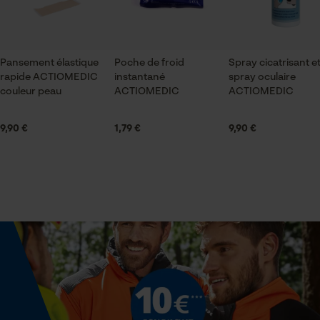
Saison
ID de session
Articles pour toute l'année
Sauvegarder les préférences
pour traitement des données
Econda Tag Manager
Pansement élastique
Poche de froid
Spray cicatrisant e
Contenu de la livraison
rapide ACTIOMEDIC
instantané
spray oculaire
1x set de pansements élastiques Actiomedic
couleur peau
ACTIOMEDIC
ACTIOMEDIC
Cookies statistiques
9,90 €
1,79 €
9,90 €
Spécifications techniques
Lubrification automatique de la chaîne
Non
Econda Analytics
Mouseflow Web Analytics Tool
Forme dadministration
Fact-Finder Tracking
Pansements adhésifs
Cookies de performance et de
Propriété
fonctionnalité