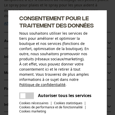
Le spray pour plaies et le spray pour les yeux aident à
éliminer les contaminations de vos yeux par des corps
étrangers tels que la poussière et la ...
Consentement pour le
Afficher plus
traitement des données
Nous souhaitons utiliser les services de
tiers pour améliorer et optimiser la
Avantages du produit
boutique et nos services (fonctions de
confort, optimisation de la boutique). En
Utilisation simple et facile
outre, nous souhaitons promouvoir nos
Informations sur le produit
produits (réseaux sociaux/marketing).
Format compact, ce qui permet de transporter facilement
À cet effet, vous pouvez donner votre
le spray oculaire et le spray cicatrisant avec votre
consentement ici et le retirer à tout
équipement
Matériau & entretien
moment. Vous trouverez de plus amples
Détails du produit
informations à ce sujet dans notre
Traitement efficace et rapide des lésions cutanées et
Politique de confidentialité
.
oculaires
Type dactivité
partager
Fiches techniques
Matériau
Premiers secours
Une erreur s'est produite. Veuillez
Autoriser tous les services
partager
Fiche technique du fabricant (PDF)
essayer encore.
Cookies nécessaires
|
Cookies statistiques
|
Matériau principal
Informations fabricant
Cookies de performance et de fonctionnalité
mail
|
Plastique
Groupe dâge
Cookies marketing