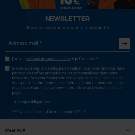
fonctionnalité
Spécifications techniques
Newsletter
Lubrification automatique de la chaîne
Abonnez-vous maintenant à la newsletter
Non
Loop54 Personalization
Page d'accueil personnalisée
Forme dadministration
Panier sauvegardé
Spray
J'ai lu la
politique de confidentialité
et je l'accepte. *
Salutation personnelle
Si vous acceptez le tracking personnalisé, nous pourrons vous faire
Géo-IP et détection des
parvenir des offres promotionnelles personnalisées dans notre
utilisateurs
newsletter. Vos coordonnées ne seront pas transmises à des tiers.
Propriété
Vous pourrez retirer votre consentement à tout moment sur simple
Vidéos YouTube
Compact, Facile, Efficace en énergie
clic; pour ce faire, chaque newsletter affiche un lien tout en bas de
page.
Google Maps
* Champs obligatoires
Prise de contact par chat
Capacité de remplissage
*** Valable à partir d'un montant de 100,- €
50 ml
Cookies marketing
C'est KOX
Fonction de hachage