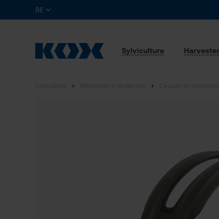
BE
Sylviculture
Harveste
Sylviculture
Vêtements et protection
Casques et protection