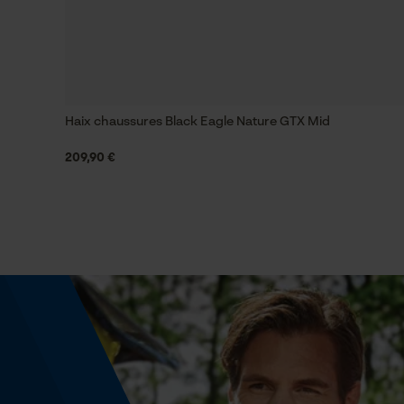
Propriété
Réduction du bruit, Moderne, bien visible, Facile,
Amortissant le bruit
Inverseur de phase
Haix chaussures Black Eagle Nature GTX Mid
Non
209,90 €
Rapport signal/bruit
32 SNR
Remplacement de chaîne sans outil
Non
Énergie & performance