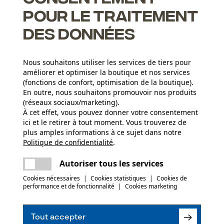
pour le traitement
des données
Nous souhaitons utiliser les services de tiers pour
 protections personnelles de 3M
améliorer et optimiser la boutique et nos services
(fonctions de confort, optimisation de la boutique).
En outre, nous souhaitons promouvoir nos produits
(réseaux sociaux/marketing).
À cet effet, vous pouvez donner votre consentement
ici et le retirer à tout moment. Vous trouverez de
Groupe dâge
plus amples informations à ce sujet dans notre
r
adulte
Politique de confidentialité
partager
.
Une erreur s'est produite. Veuillez essayer
encore.
Matériau principal
mail
Autoriser tous les services
(1)
Plastique
Applications
Cookies nécessaires
|
Cookies statistiques
|
Cookies de
Logo imprimé
performance et de fonctionnalité
|
Cookies marketing
Composition du matériau
Recommander ce produit
Arceau de tête fil d'acier inoxydable, TPE,
Secteur
Tout accepter