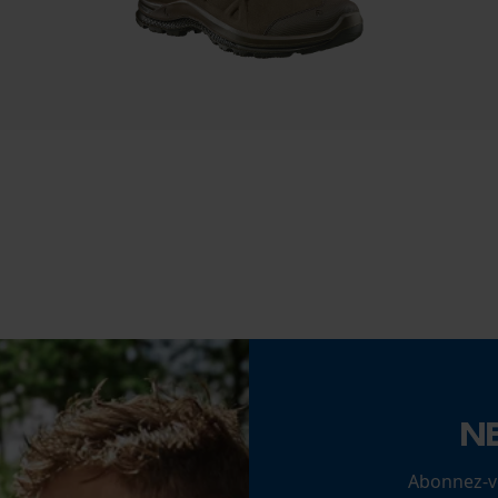
Econda Tag Manager
Fonction de hachage
Non
Cookies statistiques
Coupe en biais
Non
Econda Analytics
Tension de chaîne sans outil
Mouseflow Web Analytics Tool
Non
Fact-Finder Tracking
Cookies de performance et de
fonctionnalité
N
Abonnez-vo