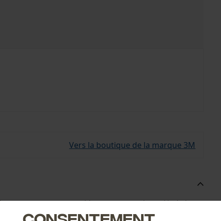
Vers la boutique de la marque 3M
lles 3M X4, sont remarquables ! Leurs coussinets d'isolation
Consentement
ne excellente protection auditive anti-bruit.