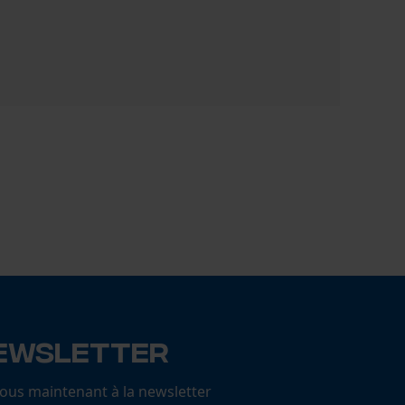
Chaussett
13,90 €
ewsletter
us maintenant à la newsletter