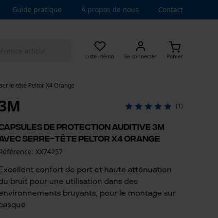
Guide pratique
À propos de nous
Contact
Liste mémo
Se connecter
Panier
serre-tête Peltor X4 Orange
3M
(1)
Capsules de protection auditive 3M
avec serre-tête Peltor X4 Orange
Référence: XX74257
Excellent confort de port et haute atténuation
du bruit pour une utilisation dans des
environnements bruyants, pour le montage sur
casque