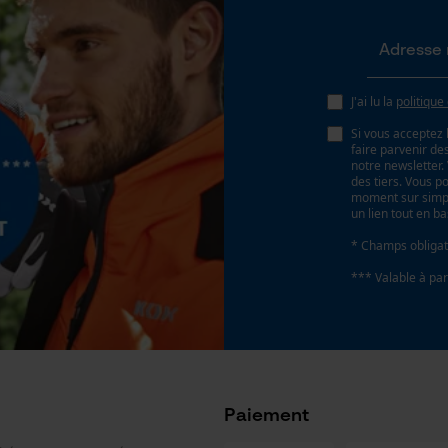
Loop54 Personalization
Batterie incluse
Batterie/piles non incluses
Page d'accueil personnalisée
Panier sauvegardé
Salutation personnelle
J'ai lu la
politique
Géo-IP et détection des utilisateurs
Si vous acceptez 
faire parvenir d
Vidéos YouTube
notre newsletter
des tiers. Vous p
Google Maps
moment sur simple
un lien tout en b
Prise de contact par chat
* Champs obligat
*** Valable à par
Cookies marketing
Google Global Site Tag
Paiement
Microsoft Advertising Universal Event