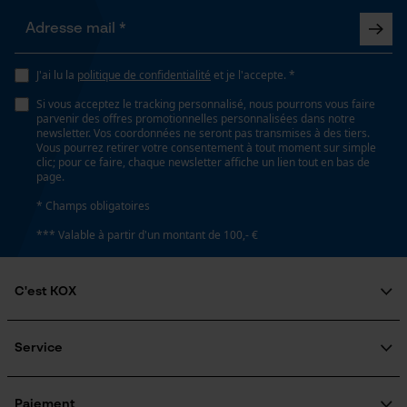
Propriété
Doux, Confortable, Réduction du bruit, Amortissant le
Loop54 Personalization
bruit
J'ai lu la
politique de confidentialité
et je l'accepte. *
Page d'accueil personnalisée
Si vous acceptez le tracking personnalisé, nous pourrons vous faire
Panier sauvegardé
Fonction de hachage
parvenir des offres promotionnelles personnalisées dans notre
Non
newsletter. Vos coordonnées ne seront pas transmises à des tiers.
Salutation personnelle
Vous pourrez retirer votre consentement à tout moment sur simple
Géo-IP et détection des
clic; pour ce faire, chaque newsletter affiche un lien tout en bas de
utilisateurs
page.
Inverseur de phase
Vidéos YouTube
* Champs obligatoires
Non
Google Maps
*** Valable à partir d'un montant de 100,- €
Prise de contact par chat
Coupe en biais
C'est KOX
Non
Qui sommes-nous?
Cookies marketing
Engagement social
Service
Rapport signal/bruit
Guide pratique
Questions fréquemment posées
28 SNR
KOX Harvester
KOX Catalogue
Inscription à la newsletter
Paiement