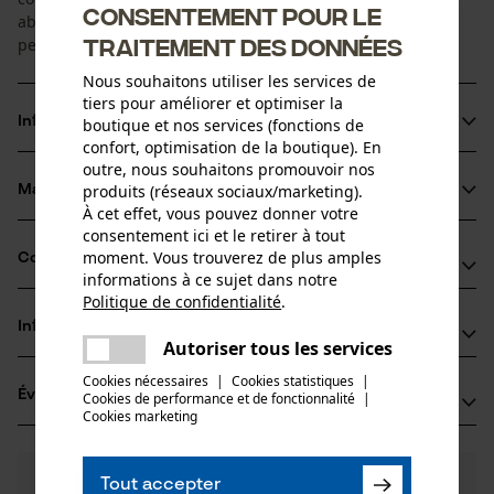
Consentement pour le
absorption optimale des bruits et grand confort de port
traitement des données
pendant des heures.
Nous souhaitons utiliser les services de
tiers pour améliorer et optimiser la
Informations sur le produit
boutique et nos services (fonctions de
confort, optimisation de la boutique). En
outre, nous souhaitons promouvoir nos
produits (réseaux sociaux/marketing).
Matériau & entretien
Détails du produit
À cet effet, vous pouvez donner votre
consentement ici et le retirer à tout
Type dactivité
moment. Vous trouverez de plus amples
Compatibilité
Matériau
Séjour dans un environnement bruyant, Protéger
informations à ce sujet dans notre
Politique de confidentialité
.
partager
Détails du rembourrage
Informations fabricant
Une erreur s'est produite. Veuillez
Compatible avec
coussinets pour oreilles
Autoriser tous les services
Groupe dâge
partager
essayer encore.
3M Deutschland GmbH
adulte
Cookies nécessaires
|
Cookies statistiques
|
Casques 3M PELTOR
Évaluations
(0)
Cookies de performance et de fonctionnalité
mail
|
Carl-Schurz-Str. 1
Cookies marketing
Matériau principal
41453 Neuss, Allemagne
Plastique
E-mail: innovation.de@3M.com
Nombre de pièces
0
Des questions ?
(0)
1 pcs
Site web: -
Recommander ce produit
Tout accepter