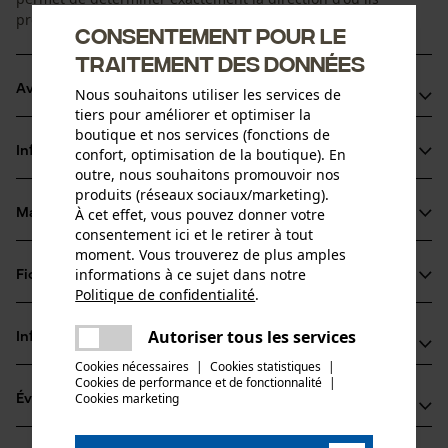
proviennent.
Consentement pour le
traitement des données
Avantages du produit
Nous souhaitons utiliser les services de
tiers pour améliorer et optimiser la
boutique et nos services (fonctions de
Tout comme les autres protections auditives de Peltor,
Informations sur le produit
confort, optimisation de la boutique). En
dépendantes du niveau sonore, SportTac amplifie les sons
outre, nous souhaitons promouvoir nos
environnants de manière à ce que vous les entendiez
produits (réseaux sociaux/marketing).
encore mieux en portant la protection qu'en ne la portant
À cet effet, vous pouvez donner votre
Matériau & entretien
Détails du produit
consentement ici et le retirer à tout
pas.
moment. Vous trouverez de plus amples
Fonction dépendante douce, pas de coupure de son
Type dactivité
informations à ce sujet dans notre
Fiches techniques
Matériau
Séjour dans un environnement bruyant, Protéger
abrupte
Politique de confidentialité
.
partager
Déclaration de conformité (PDF)
Très confortable, elle peut se porter durant plusieurs
Une erreur s'est produite. Veuillez
Détails de la doublure
Autoriser tous les services
Informations fabricant
heures car la protection auditive s'adapte bien à la tête.
partager
essayer encore.
Rembourrage doux
Groupe dâge
Cookies nécessaires
|
Cookies statistiques
|
Son rembourrage cuir est doux et confortable. La pression
3M Deutschland GmbH
Cookies de performance et de fonctionnalité
mail
|
adulte
est répartie de manière équilibrée grâce à la suspension
Cookies marketing
Évaluations
(0)
Carl-Schurz-Str. 1
basse à deux points.
Détails du rembourrage
41453 Neuss, Allemagne
serre-tête matelassé, coussinets pour oreilles