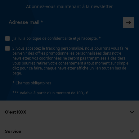
Valeur disolation
Abonnez-vous maintenant à la newsletter
26 dB
Loop54 Personalization
Propriété
Page d'accueil personnalisée
Doux, Confortable, Réduction du bruit
J'ai lu la
politique de confidentialité
et je l'accepte. *
Panier sauvegardé
Si vous acceptez le tracking personnalisé, nous pourrons vous faire
Salutation personnelle
parvenir des offres promotionnelles personnalisées dans notre
newsletter. Vos coordonnées ne seront pas transmises à des tiers.
Fonction de hachage
Géo-IP et détection des
Vous pourrez retirer votre consentement à tout moment sur simple
utilisateurs
Non
clic; pour ce faire, chaque newsletter affiche un lien tout en bas de
page.
Vidéos YouTube
* Champs obligatoires
Google Maps
Inverseur de phase
*** Valable à partir d'un montant de 100,- €
Non
Prise de contact par chat
C'est KOX
Coupe en biais
Cookies marketing
Non
Qui sommes-nous?
Engagement social
Service
Guide pratique