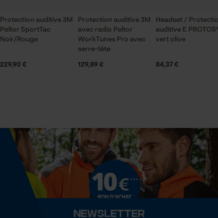
Saison
Sauvegarder les préférences
pour traitement des données
Articles pour toute l'année
Protection auditive 3M
Protection auditive 3M
Headset / Protecti
Econda Tag Manager
Peltor SportTac
avec radio Peltor
auditive E PROTOS
Noir/Rouge
WorkTunes Pro avec
vert olive
Contenu de la livraison
serre-tête
1 x SportTac™ 2 piles AAA 1 x mode d'emploi 1 x paire
229,90 €
129,89 €
84,37 €
Cookies statistiques
de coquillages supplémentaire
Spécifications techniques
Econda Analytics
Type de batterie
Mouseflow Web Analytics Tool
Alkali
Fact-Finder Tracking
Lubrification automatique de la chaîne
Non
Cookies de performance et de
fonctionnalité
Newsletter